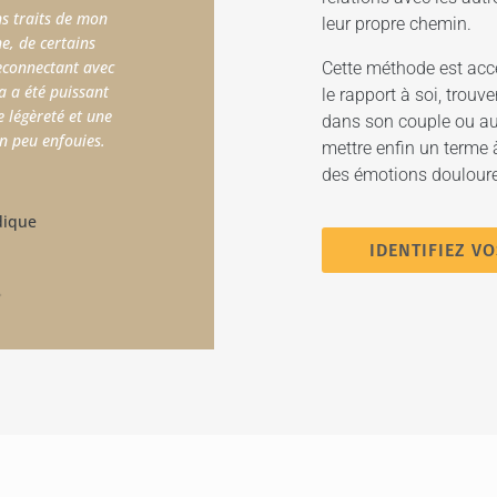
s traits de mon
Que j’ai le droit d’exister et qu’au lieu de
leur propre chemin.
ne, de certains
cacher je peux fièrement montrer au mon
econnectant avec
tout ce qui me distingue... Que j’ai des
Cette méthode est acce
a a été puissant
sentiments...et depuis que je les ressens, i
le rapport à soi, trou
 légèreté et une
ne me font plus peur... Que le but n’était 
dans son couple ou au 
n peu enfouies.
de devenir parfaite, mais de devenir moi
mettre enfin un terme à
des émotions doulour
A
JACQUELINE
dique
Responsable RH, 52 ans
IDENTIFIEZ V