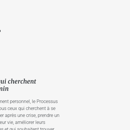
?
qui cherchent
min
ent personnel, le Processus
ous ceux qui cherchent à se
nter après une crise, prendre un
ur vie, améliorer leurs
.
J’avais besoin de professionnels de l’âme
es et qui souhaitent trouver