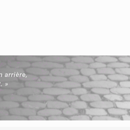
 arrière,
. »