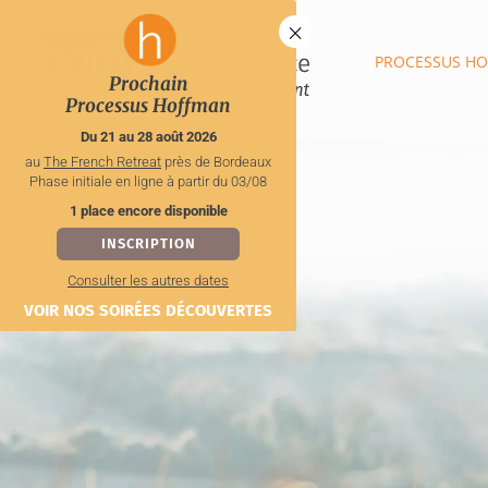
×
PROCESSUS H
Prochain
Processus Hoffman
Du 21 au 28 août 2026
au
The French Retreat
près de Bordeaux
Phase initiale en ligne à partir du 03/08
1 place encore disponible
INSCRIPTION
Consulter les autres dates
VOIR NOS SOIRÉES DÉCOUVERTES