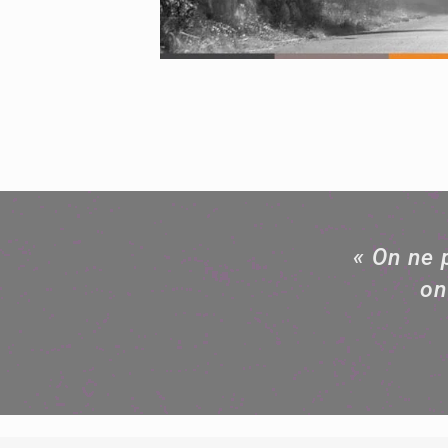
« On ne 
on