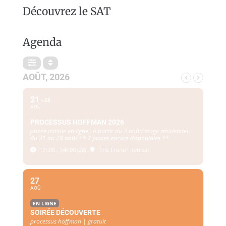
Découvrez le SAT
Agenda
AOÛT, 2026
21
28
AOÛ
PROCESSUS HOFFMAN 2026
phase initiale en ligne : à partir du 3 août/ stage résidentiel :
du 21 au 28 août ** 2 places encore disponibles **
17h00 - 14h00
(28)
The French Retreat
27
AOÛ
EN LIGNE
SOIRÉE DÉCOUVERTE
processus hoffman | gratuit