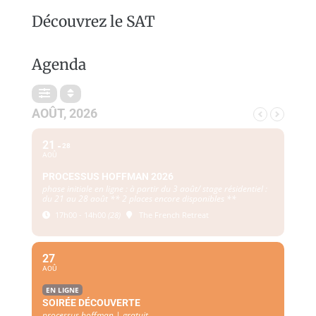
Découvrez le SAT
Agenda
AOÛT, 2026
21
28
AOÛ
PROCESSUS HOFFMAN 2026
phase initiale en ligne : à partir du 3 août/ stage résidentiel :
du 21 au 28 août ** 2 places encore disponibles **
17h00 - 14h00
(28)
The French Retreat
27
AOÛ
EN LIGNE
SOIRÉE DÉCOUVERTE
processus hoffman | gratuit